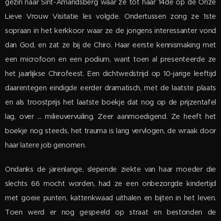
gezin naar Sint-Amandsberg waar ze tot haar 14de op de Onze
Lieve Vrouw Visitatie les volgde. Ondertussen zong ze 1ste
sopraan in het kerkkoor waar ze de jongens interessanter vond
dan God, en zat ze bij de Chiro. Haar eerste kennismaking met
een microfoon en een podium, want toen al presenteerde ze
het jaarlijkse Chirofeest. Een dichtwedstrijd op 10-jarige leeftijd
daarentegen eindigde eerder dramatisch, met de laatste plaats
en als troostprijs het laatste boekje dat nog op de prijzentafel
lag, over ... milieuvervuiling. Zeer aanmoedigend. Ze heeft het
boekje nog steeds, het trauma is lang vervlogen, de wraak door
haar latere job genomen.
Ondanks de jarenlange, slepende ziekte van haar moeder die
slechts 66 mocht worden, had ze een onbezorgde kindertijd
met goeie punten, kattenkwaad uithalen en bijten in het leven.
Toen werd er nog gespeeld op straat en bestonden de