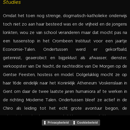
Studies
Omdat het toen nog strenge, dogmatisch-katholieke onderwijs
toch niet zo aan haar besteed was en de vrijheid en de jongens
lonkten, wou ze van school veranderen maar dat mocht pas na
een tussenstop in het Crombeen Instituut voor een jaartje
Economie-Talen. Ondertussen werd er gekorfbald,
getennist, geaerobict en bijgeklust als afwasser, dienster,
verkoopster van De Nacht, de nachteditie van De Morgen op de
Gentse Feesten, hostess en model. Dolgelukkig mocht ze op
haar 16de eindelijk naar het Koninklijk Atheneum Voskenslaan in
Gent om daar de twee laatste jaren humaniora af te werken in
de richting Moderne Talen. Ondertussen bleef ze actief in de
Chiro als leiding tot het echt grote avontuur begon, de
universiteit, en 'het leven' te veel tijd begon op te slokken.
Privacybeleid
Cookiebeleid